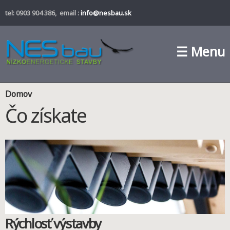
Skočiť
tel: 0903 904 386, email :
info@nesbau.sk
na
hlavný
obsah
☰ Menu
Nachádzate sa tu
Domov
Čo získate
Rýchlosť výstavby