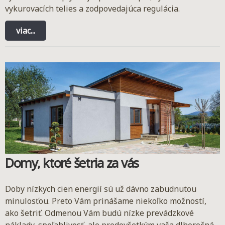
vykurovacích telies a zodpovedajúca regulácia.
viac...
Domy, ktoré šetria za vás
Doby nízkych cien energií sú už dávno zabudnutou
minulosťou. Preto Vám prinášame niekoľko možností,
ako šetriť. Odmenou Vám budú nízke prevádzkové
náklady, spoľahlivosť, ale predovšetkým vaša dlhoročná